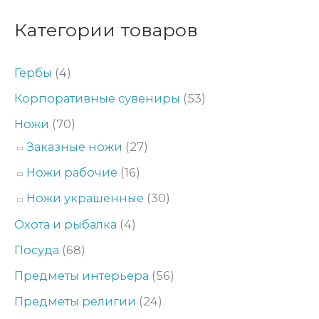
ь
л
Категории товаров
н
ь
а
н
Гербы
(4)
я
а
Корпоративные сувениры
(53)
ц
я
Ножи
(70)
е
ц
Заказные ножи
(27)
н
е
а
н
Ножи рабочие
(16)
а
Ножи украшенные
(30)
Охота и рыбалка
(4)
Посуда
(68)
Предметы интерьера
(56)
Предметы религии
(24)