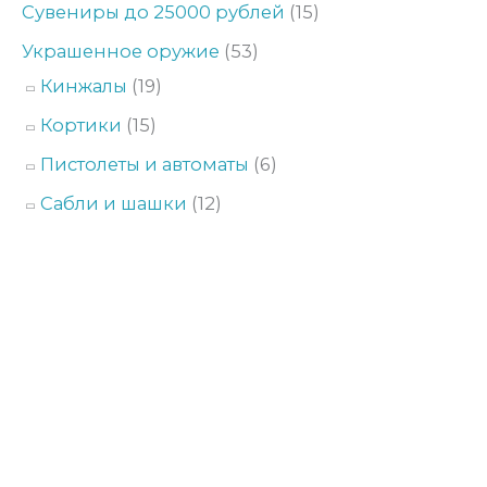
Сувениры до 25000 рублей
(15)
Украшенное оружие
(53)
Кинжалы
(19)
Кортики
(15)
Пистолеты и автоматы
(6)
Сабли и шашки
(12)
Компания Арсенал занимается разработкой и
производством уникальных и дорогих, сувениров для тех, у
кого все есть. Каждое изделие является уникальным
произведением искусства лучших Златоустовских мастеров.
Меню