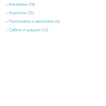
Кинжалы
(19)
Кортики
(15)
Пистолеты и автоматы
(6)
Сабли и шашки
(12)
Компания Арсенал занимается разработкой и
производством уникальных и дорогих, сувениров для тех, у
кого все есть. Каждое изделие является уникальным
произведением искусства лучших Златоустовских мастеров.
Меню