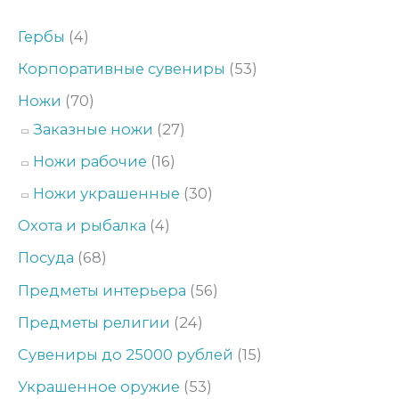
а
н
Гербы
(4)
я
а
Корпоративные сувениры
(53)
ц
я
Ножи
(70)
е
ц
Заказные ножи
(27)
н
е
а
н
Ножи рабочие
(16)
а
Ножи украшенные
(30)
Охота и рыбалка
(4)
Посуда
(68)
Предметы интерьера
(56)
Предметы религии
(24)
Сувениры до 25000 рублей
(15)
Украшенное оружие
(53)