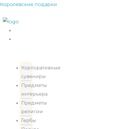
Прокрутка
Перейти
Королевские подарки
вверх
к
содержимому
Каталог
Корпоративные
сувениры
Предметы
интерьера
Предметы
религии
Гербы