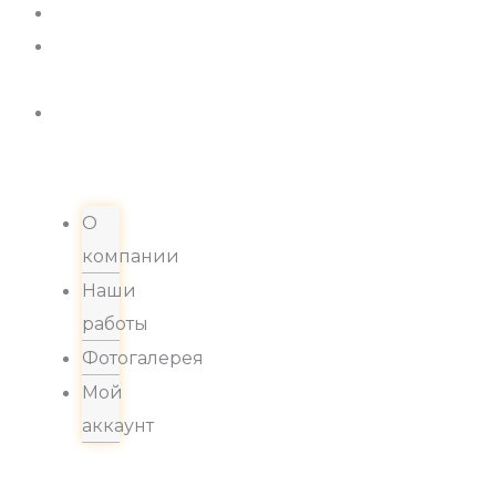
Новости
Хиты
продаж
Контакты
О
компании
Наши
работы
Фотогалерея
Мой
аккаунт