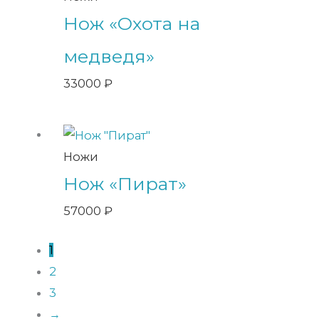
Нож «Охота на
медведя»
33000
₽
Ножи
Нож «Пират»
57000
₽
1
2
3
→