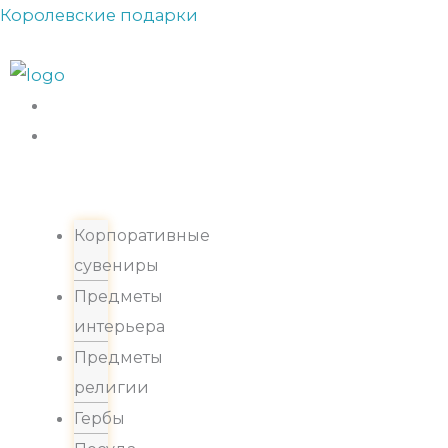
Перейти
Королевские подарки
Прокрутка
к
вверх
содержимому
Каталог
Корпоративные
сувениры
Предметы
интерьера
Предметы
религии
Гербы