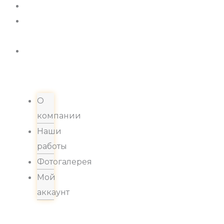
Новости
Хиты
продаж
Контакты
О
компании
Наши
работы
Фотогалерея
Мой
аккаунт