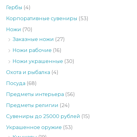
а
н
Гербы
(4)
я
а
Корпоративные сувениры
(53)
ц
я
Ножи
(70)
е
ц
Заказные ножи
(27)
н
е
а
н
Ножи рабочие
(16)
а
Ножи украшенные
(30)
Охота и рыбалка
(4)
Посуда
(68)
Предметы интерьера
(56)
Предметы религии
(24)
Сувениры до 25000 рублей
(15)
Украшенное оружие
(53)