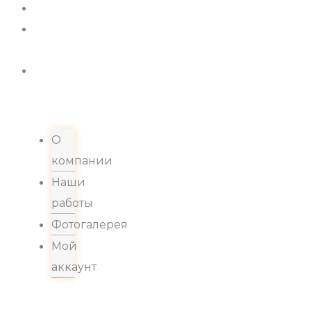
Новости
Хиты
продаж
Контакты
О
компании
Наши
работы
Фотогалерея
Мой
аккаунт