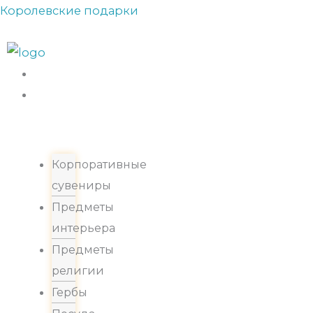
Прокрутка
Перейти
Королевские подарки
вверх
к
содержимому
Каталог
Корпоративные
сувениры
Предметы
интерьера
Предметы
религии
Гербы