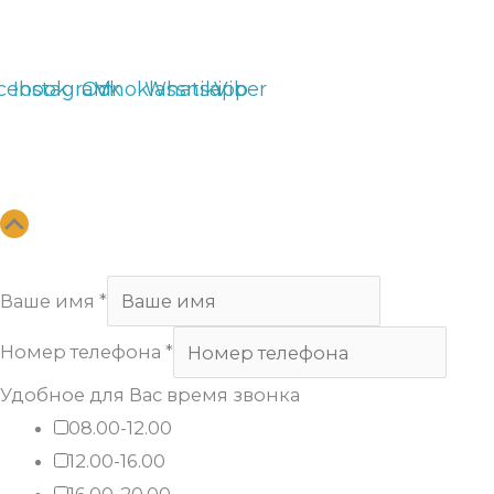
Email:
arsenalvip@inbox.ru
cebook
Instagram
Odnoklassniki
Vk
Whatsapp
Viber
Copyright
Арсенал
. All Rights Reserved.
Ваше имя
*
Номер телефона
*
Удобное для Вас время звонка
08.00-12.00
12.00-16.00