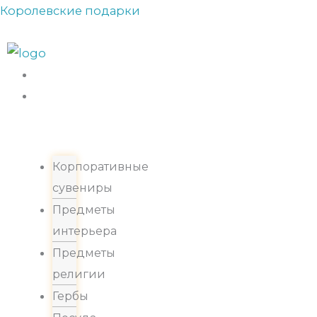
Перейти
Королевские подарки
Прокрутка
к
вверх
содержимому
Каталог
Корпоративные
сувениры
Предметы
интерьера
Предметы
религии
Гербы