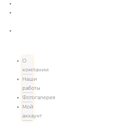
Новости
Хиты
продаж
Контакты
О
компании
Наши
работы
Фотогалерея
Мой
аккаунт