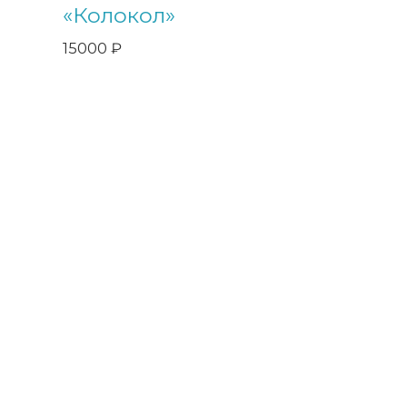
«Колокол»
15000
₽
Компания Арсенал занимается разработкой и
производством уникальных и дорогих, сувениров для тех, у
кого все есть. Каждое изделие является уникальным
произведением искусства лучших Златоустовских мастеров.