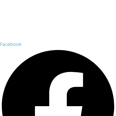
г. Златоуст
3-й мкр. пр. Гагарина 6Б.
Телефон:
+7 909 070 00 30
+7 909 090 70 30
Email:
arsenalvip@inbox.ru
Facebook