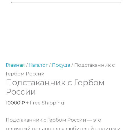
Количество
товара
Подстаканник
с
Гербом
Главная
/
Каталог
/
Посуда
/ Подстаканник с
России
Гербом России
Подстаканник с Гербом
России
10000
₽
+ Free Shipping
Подстаканник с Гербом России — это
отличный подарок для любителей родины и