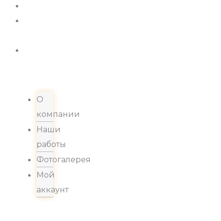
Новости
Хиты
продаж
Контакты
О
компании
Наши
работы
Фотогалерея
Мой
аккаунт