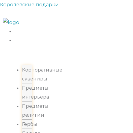
Перейти
Королевские подарки
Прокрутка
к
вверх
содержимому
Каталог
Корпоративные
сувениры
Предметы
интерьера
Предметы
религии
Гербы