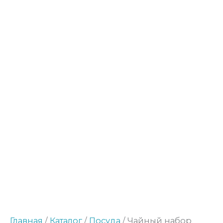
Количество
товара
Чайный
набор
"Летний"
Главная
/
Каталог
/
Посуда
/ Чайный набор