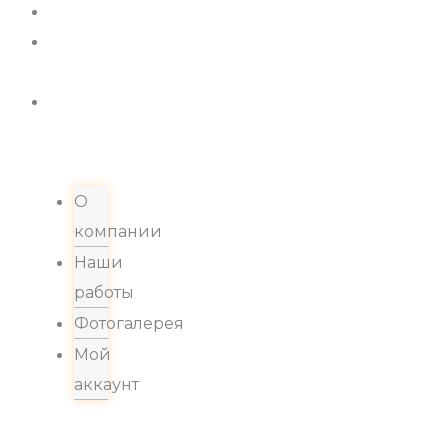
Новости
Хиты
продаж
Контакты
О
компании
Наши
работы
Фотогалерея
Мой
аккаунт