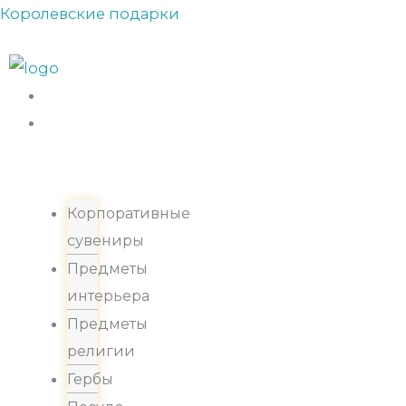
Перейти
Королевские подарки
Прокрутка
к
вверх
содержимому
Каталог
Корпоративные
сувениры
Предметы
интерьера
Предметы
религии
Гербы