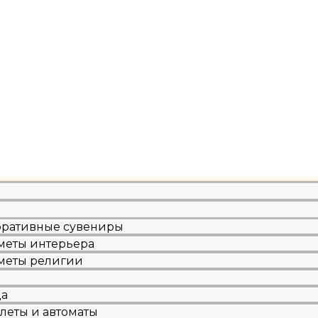
оративные сувениры
меты интерьера
меты религии
ы
да
леты и автоматы