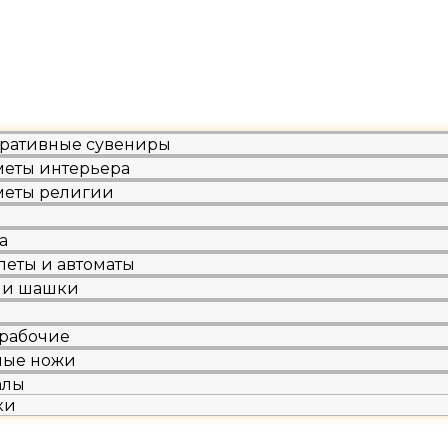
ративные сувениры
еты интерьера
еты религии
а
леты и автоматы
 и шашки
рабочие
ные ножи
алы
ки