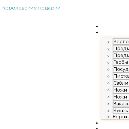
Перейти
Количество
Прокрутка
Королевские подарки
к
товара
вверх
содержимому
Чайная
(кофейная)
пара
"Утро"
Каталог
Корпо
Предм
Предм
Гербы
Посуд
Писто
Сабли
Ножи
Ножи 
Заказ
Кинж
Корти
Акции
Новости