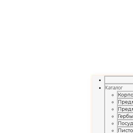
Каталог
Корп
Пред
Пред
Герб
Посу
Писто