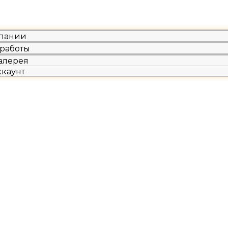
пании
работы
алерея
ккаунт