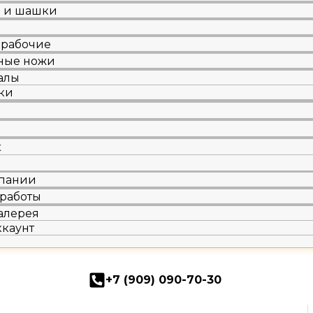
и и шашки
 рабочие
ные ножи
алы
ки
ж
пании
работы
алерея
ккаунт
+7 (909) 090-70-30