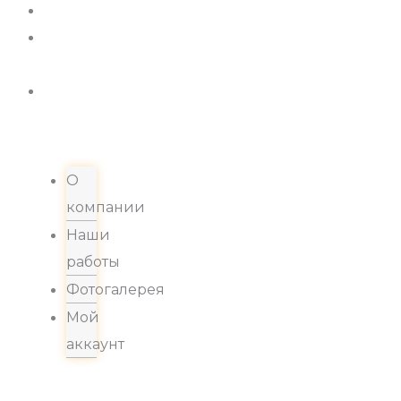
Новости
Хиты
продаж
Контакты
О
компании
Наши
работы
Фотогалерея
Мой
аккаунт