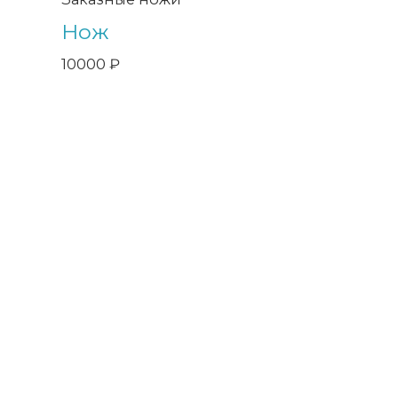
Нож
10000
₽
Компания Арсенал занимается разработкой и
производством уникальных и дорогих, сувениров для тех, у
кого все есть. Каждое изделие является уникальным
произведением искусства лучших Златоустовских мастеров.