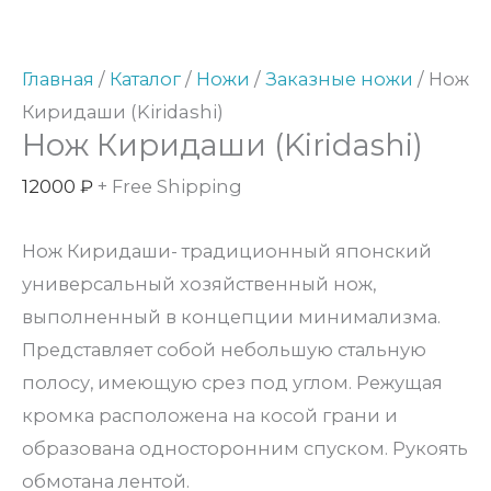
товара
Нож
Киридаши
Главная
/
Каталог
/
Ножи
/
Заказные ножи
/ Нож
(Kiridashi)
Киридаши (Kiridashi)
Нож Киридаши (Kiridashi)
12000
₽
+ Free Shipping
Нож Киридаши- традиционный японский
универсальный хозяйственный нож,
выполненный в концепции минимализма.
Представляет собой небольшую стальную
полосу, имеющую срез под углом. Режущая
кромка расположена на косой грани и
образована односторонним спуском. Рукоять
обмотана лентой.