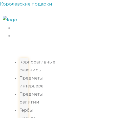
Перейти
Королевские подарки
Прокрутка
к
вверх
содержимому
Каталог
Корпоративные
сувениры
Предметы
интерьера
Предметы
религии
Гербы