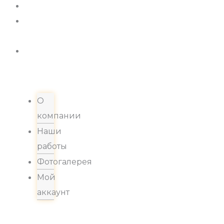
Новости
Хиты
продаж
Контакты
О
компании
Наши
работы
Фотогалерея
Мой
аккаунт