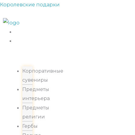
Прокрутка
Перейти
Королевские подарки
вверх
к
содержимому
Каталог
Корпоративные
сувениры
Предметы
интерьера
Предметы
религии
Гербы