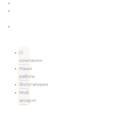
Новости
Хиты
продаж
Контакты
О
компании
Наши
работы
Фотогалерея
Мой
аккаунт