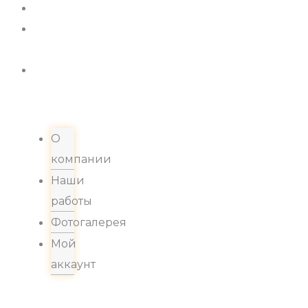
Новости
Хиты
продаж
Контакты
О
компании
Наши
работы
Фотогалерея
Мой
аккаунт