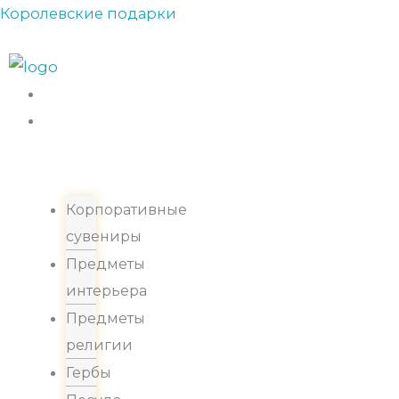
Перейти
Королевские подарки
Прокрутка
к
вверх
содержимому
Каталог
Корпоративные
сувениры
Предметы
интерьера
Предметы
религии
Гербы