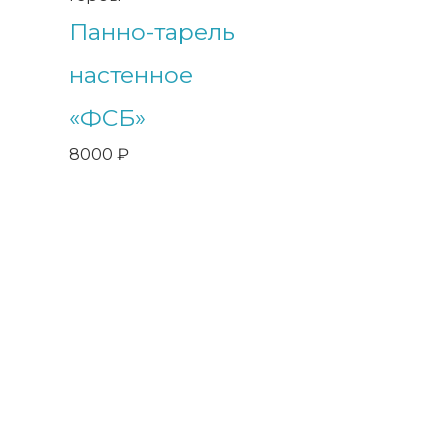
Панно-тарель
настенное
«ФСБ»
8000
₽
Компания Арсенал занимается разработкой и